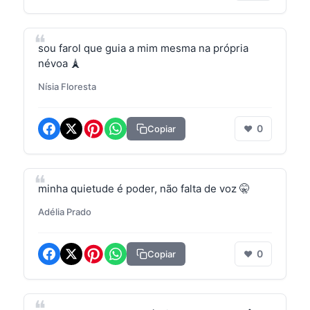
sou farol que guia a mim mesma na própria
névoa 🗼
Nísia Floresta
0
Copiar
❤
minha quietude é poder, não falta de voz 🤫
Adélia Prado
0
Copiar
❤