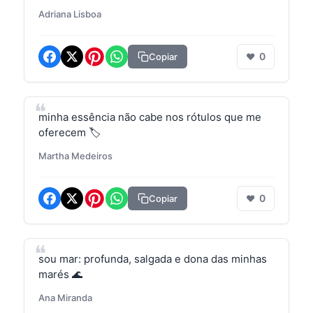
Adriana Lisboa
0
Copiar
❤
minha essência não cabe nos rótulos que me
oferecem 🏷️
Martha Medeiros
0
Copiar
❤
sou mar: profunda, salgada e dona das minhas
marés 🌊
Ana Miranda