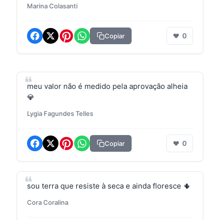
Marina Colasanti
0
Copiar
❤
meu valor não é medido pela aprovação alheia
💎
Lygia Fagundes Telles
0
Copiar
❤
sou terra que resiste à seca e ainda floresce 🌵
Cora Coralina