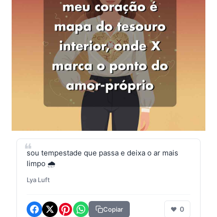
sou tempestade que passa e deixa o ar mais
limpo 🌧️
Lya Luft
0
Copiar
❤