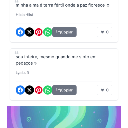
minha alma é terra fértil onde a paz floresce 🌷
Hilda Hilst
0
Copiar
❤
sou inteira, mesmo quando me sinto em
pedaços ✨
Lya Luft
0
Copiar
❤