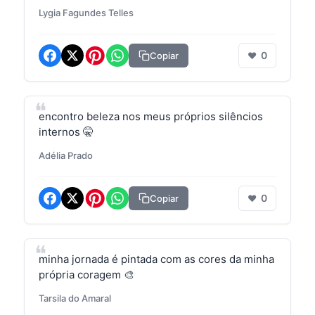
Lygia Fagundes Telles
0
Copiar
❤
encontro beleza nos meus próprios silêncios
internos 🤫
Adélia Prado
0
Copiar
❤
minha jornada é pintada com as cores da minha
própria coragem 🎨
Tarsila do Amaral