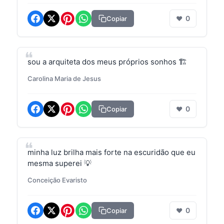
0
Copiar
❤
sou a arquiteta dos meus próprios sonhos 🏗️
Carolina Maria de Jesus
0
Copiar
❤
minha luz brilha mais forte na escuridão que eu
mesma superei 💡
Conceição Evaristo
0
Copiar
❤