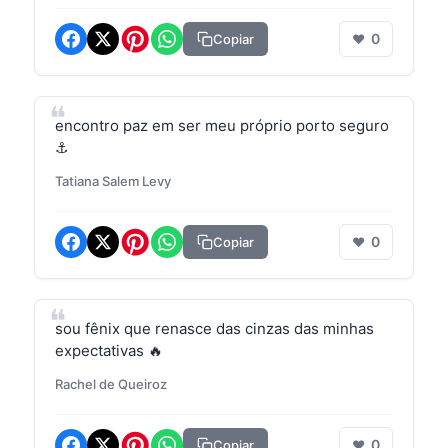
0
Copiar
❤
encontro paz em ser meu próprio porto seguro
⚓
Tatiana Salem Levy
0
Copiar
❤
sou fênix que renasce das cinzas das minhas
expectativas 🔥
Rachel de Queiroz
0
Copiar
❤