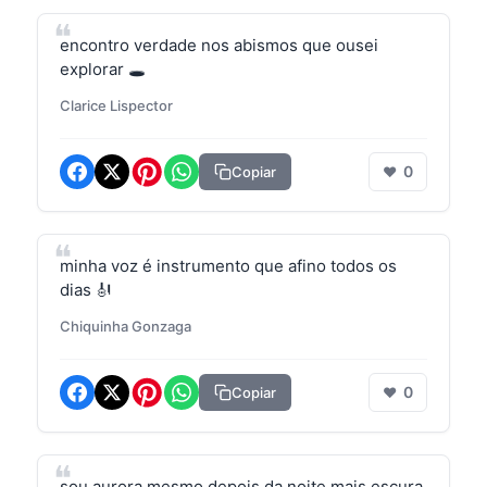
encontro verdade nos abismos que ousei
explorar 🕳️
Clarice Lispector
0
Copiar
❤
minha voz é instrumento que afino todos os
dias 🎻
Chiquinha Gonzaga
0
Copiar
❤
sou aurora mesmo depois da noite mais escura