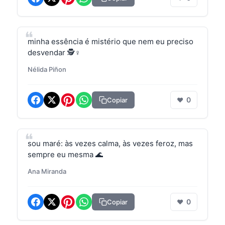
minha essência é mistério que nem eu preciso
desvendar 🕵️♀️
Nélida Piñon
0
Copiar
❤
sou maré: às vezes calma, às vezes feroz, mas
sempre eu mesma 🌊
Ana Miranda
0
Copiar
❤