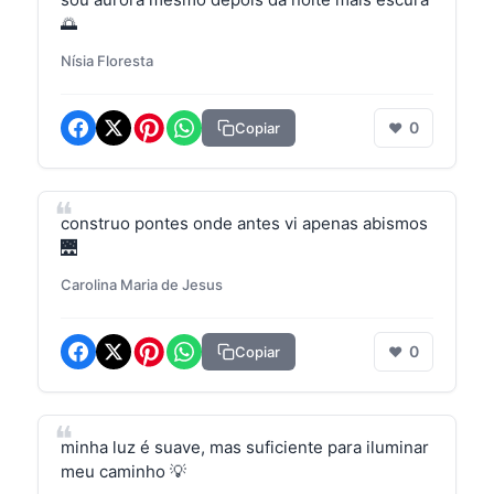
🌅
Nísia Floresta
0
Copiar
❤
construo pontes onde antes vi apenas abismos
🌉
Carolina Maria de Jesus
0
Copiar
❤
minha luz é suave, mas suficiente para iluminar
meu caminho 💡