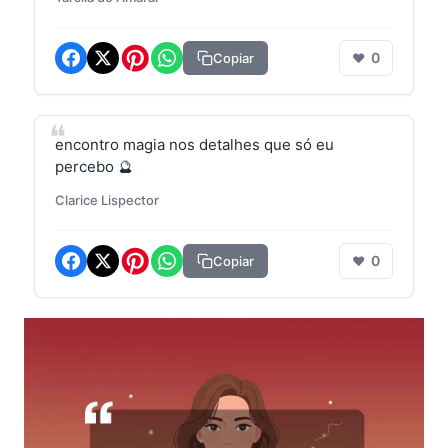
0
Copiar
❤
encontro magia nos detalhes que só eu
percebo 🔮
Clarice Lispector
0
Copiar
❤