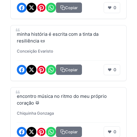
0
Copiar
❤
minha história é escrita com a tinta da
resiliência 📜
Conceição Evaristo
0
Copiar
❤
encontro música no ritmo do meu próprio
coração 🥁
Chiquinha Gonzaga
0
Copiar
❤