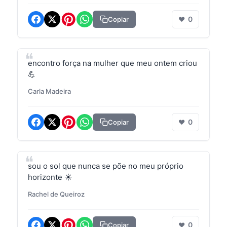
0
Copiar
❤
encontro força na mulher que meu ontem criou
💪
Carla Madeira
0
Copiar
❤
sou o sol que nunca se põe no meu próprio
horizonte ☀️
Rachel de Queiroz
0
Copiar
❤