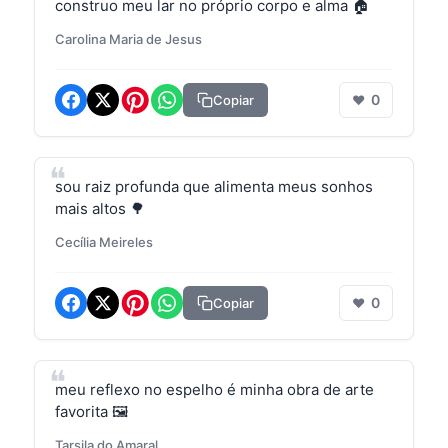
construo meu lar no próprio corpo e alma 🏠
Carolina Maria de Jesus
0
Copiar
❤
sou raiz profunda que alimenta meus sonhos
mais altos 🌳
Cecília Meireles
0
Copiar
❤
meu reflexo no espelho é minha obra de arte
favorita 🖼️
Tarsila do Amaral