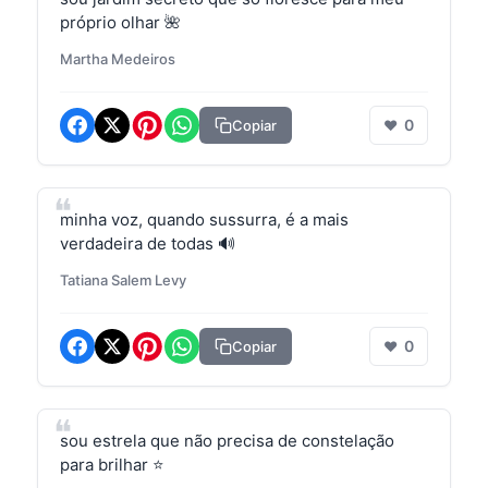
próprio olhar 🌺
Martha Medeiros
0
Copiar
❤
minha voz, quando sussurra, é a mais
verdadeira de todas 🔊
Tatiana Salem Levy
0
Copiar
❤
sou estrela que não precisa de constelação
para brilhar ⭐