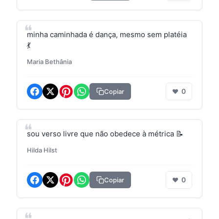
minha caminhada é dança, mesmo sem platéia
💃
Maria Bethânia
0
Copiar
❤
sou verso livre que não obedece à métrica 📝
Hilda Hilst
0
Copiar
❤