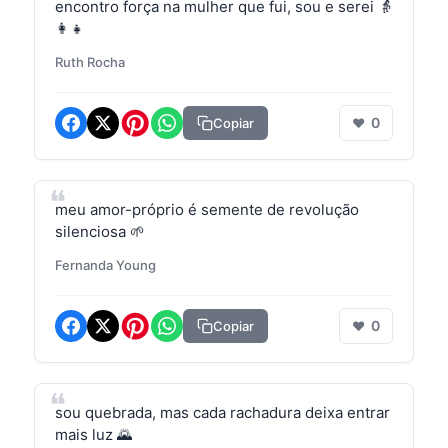
encontro força na mulher que fui, sou e serei 👵
👩👧
Ruth Rocha
0
Copiar
❤
meu amor-próprio é semente de revolução
silenciosa 🌱
Fernanda Young
0
Copiar
❤
sou quebrada, mas cada rachadura deixa entrar
mais luz 🌄