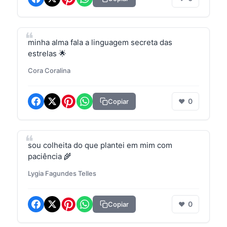
minha alma fala a linguagem secreta das
estrelas 🌟
Cora Coralina
0
Copiar
❤
sou colheita do que plantei em mim com
paciência 🌾
Lygia Fagundes Telles
0
Copiar
❤