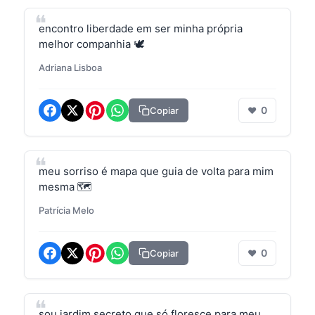
encontro liberdade em ser minha própria
melhor companhia 🕊️
Adriana Lisboa
0
Copiar
❤
meu sorriso é mapa que guia de volta para mim
mesma 🗺️
Patrícia Melo
0
Copiar
❤
sou jardim secreto que só floresce para meu