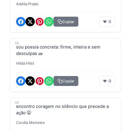
Adélia Prado
0
Copiar
❤
sou poesia concreta: firme, inteira e sem
desculpas 🧱
Hilda Hilst
0
Copiar
❤
encontro coragem no silêncio que precede a
ação 🤫
Cecília Meireles