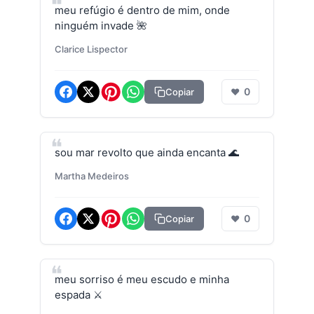
meu refúgio é dentro de mim, onde
ninguém invade 🌺
Clarice Lispector
0
Copiar
❤
sou mar revolto que ainda encanta 🌊
Martha Medeiros
0
Copiar
❤
meu sorriso é meu escudo e minha
espada ⚔️