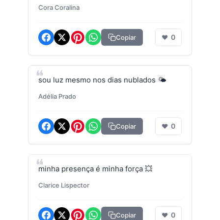
Cora Coralina
0
Copiar
❤
sou luz mesmo nos dias nublados 🌤️
Adélia Prado
0
Copiar
❤
minha presença é minha força 💥
Clarice Lispector
0
Copiar
❤