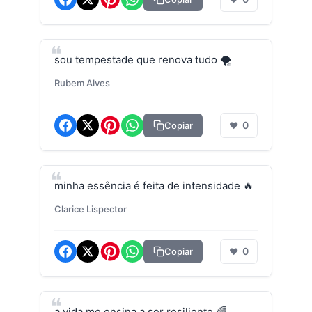
sou tempestade que renova tudo 🌪️
Rubem Alves
0
Copiar
❤
minha essência é feita de intensidade 🔥
Clarice Lispector
0
Copiar
❤
a vida me ensina a ser resiliente 🌈