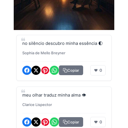
no silêncio descubro minha essência 🌓
Sophia de Mello Breyner
0
Copiar
❤
meu olhar traduz minha alma 👁️
Clarice Lispector
0
Copiar
❤