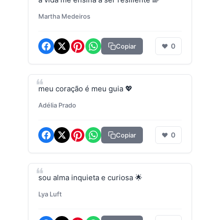
Martha Medeiros
0
Copiar
❤
meu coração é meu guia 💖
Adélia Prado
0
Copiar
❤
sou alma inquieta e curiosa 🌟
Lya Luft