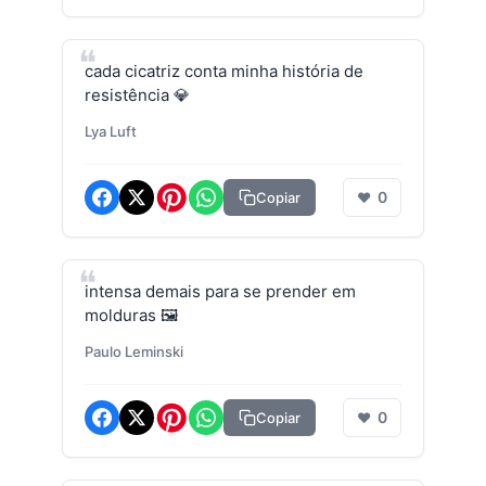
cada cicatriz conta minha história de
resistência 💎
Lya Luft
0
Copiar
❤
intensa demais para se prender em
molduras 🖼️
Paulo Leminski
0
Copiar
❤