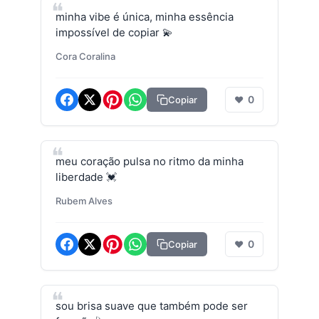
minha vibe é única, minha essência
impossível de copiar 💫
Cora Coralina
0
Copiar
❤
meu coração pulsa no ritmo da minha
liberdade 💓
Rubem Alves
0
Copiar
❤
sou brisa suave que também pode ser