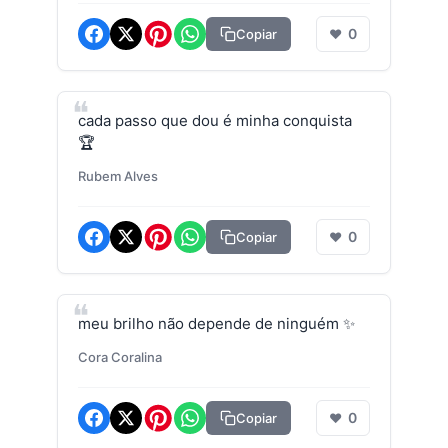
0
Copiar
❤
cada passo que dou é minha conquista
🏆
Rubem Alves
0
Copiar
❤
meu brilho não depende de ninguém ✨
Cora Coralina
0
Copiar
❤