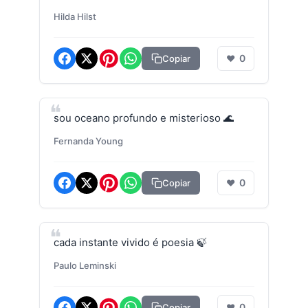
Hilda Hilst
0
Copiar
❤
sou oceano profundo e misterioso 🌊
Fernanda Young
0
Copiar
❤
cada instante vivido é poesia 🍃
Paulo Leminski
0
Copiar
❤