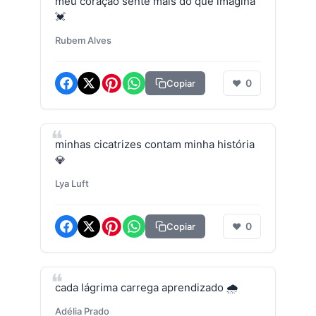
meu coração sente mais do que imagina
💓
Rubem Alves
0
Copiar
❤
minhas cicatrizes contam minha história
💎
Lya Luft
0
Copiar
❤
cada lágrima carrega aprendizado 🌧️
Adélia Prado