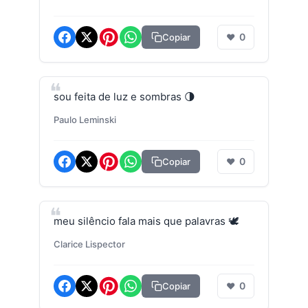
0
Copiar
❤
sou feita de luz e sombras 🌗
Paulo Leminski
0
Copiar
❤
meu silêncio fala mais que palavras 🕊️
Clarice Lispector
0
Copiar
❤