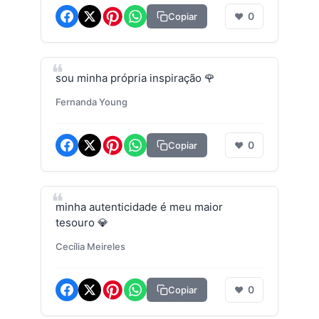
0
Copiar
❤
sou minha própria inspiração 🌹
Fernanda Young
0
Copiar
❤
minha autenticidade é meu maior
tesouro 💎
Cecília Meireles
0
Copiar
❤