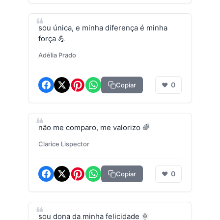
sou única, e minha diferença é minha
força 💪
Adélia Prado
0
Copiar
❤
não me comparo, me valorizo 🌈
Clarice Lispector
0
Copiar
❤
sou dona da minha felicidade 🌞