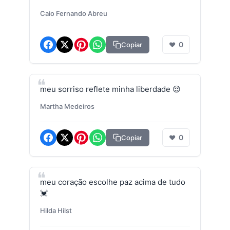
Caio Fernando Abreu
0
Copiar
❤
meu sorriso reflete minha liberdade 😌
Martha Medeiros
0
Copiar
❤
meu coração escolhe paz acima de tudo
💓
Hilda Hilst