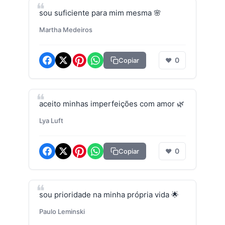
sou suficiente para mim mesma 🌸
Martha Medeiros
0
Copiar
❤
aceito minhas imperfeições com amor 🌿
Lya Luft
0
Copiar
❤
sou prioridade na minha própria vida 🌟
Paulo Leminski