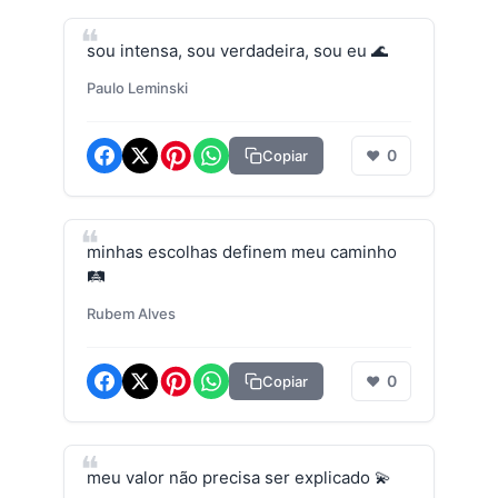
sou intensa, sou verdadeira, sou eu 🌊
Paulo Leminski
0
Copiar
❤
minhas escolhas definem meu caminho
🛤️
Rubem Alves
0
Copiar
❤
meu valor não precisa ser explicado 💫