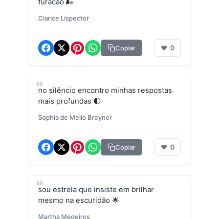
furacão 🌬️
Clarice Lispector
0
Copiar
❤
no silêncio encontro minhas respostas
mais profundas 🌓
Sophia de Mello Breyner
0
Copiar
❤
sou estrela que insiste em brilhar
mesmo na escuridão 🌟
Martha Medeiros