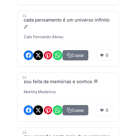
cada pensamento é um universo infinito
🌌
Caio Fernando Abreu
0
Copiar
❤
sou feita de memórias e sonhos 💭
Martha Medeiros
0
Copiar
❤