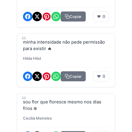
0
Copiar
❤
minha intensidade não pede permissão
para existir 🔥
Hilda Hilst
0
Copiar
❤
sou flor que floresce mesmo nos dias
frios ❄️
Cecília Meireles