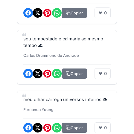
0
Copiar
❤
sou tempestade e calmaria ao mesmo
tempo 🌊
Carlos Drummond de Andrade
0
Copiar
❤
meu olhar carrega universos inteiros 👁️
Fernanda Young
0
Copiar
❤