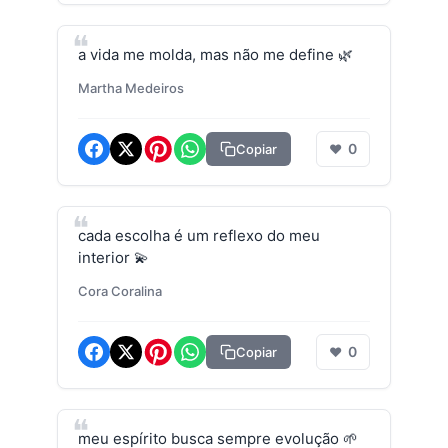
a vida me molda, mas não me define 🌿
Martha Medeiros
0
Copiar
❤
cada escolha é um reflexo do meu
interior 💫
Cora Coralina
0
Copiar
❤
meu espírito busca sempre evolução 🌱