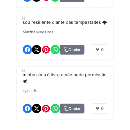
sou resiliente diante das tempestades 🌪️
Martha Medeiros
0
Copiar
❤
minha alma é livre e não pede permissão
🕊️
Lya Luft
0
Copiar
❤