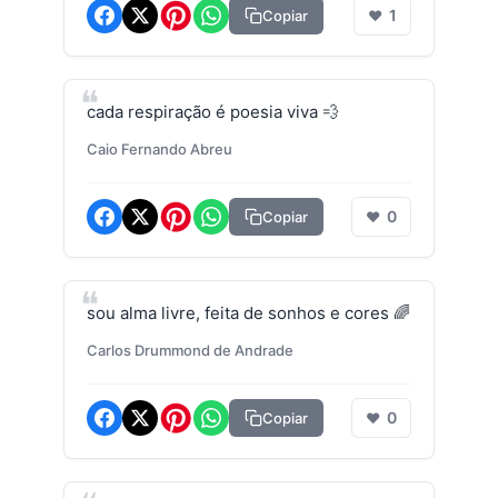
1
Copiar
❤
cada respiração é poesia viva 💨
Caio Fernando Abreu
0
Copiar
❤
sou alma livre, feita de sonhos e cores 🌈
Carlos Drummond de Andrade
0
Copiar
❤