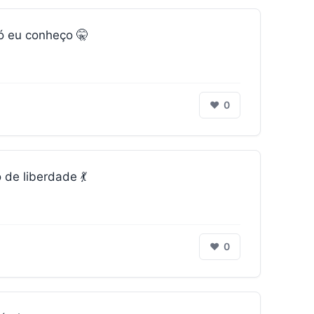
ó eu conheço 🤫
❤
0
de liberdade 💃
❤
0