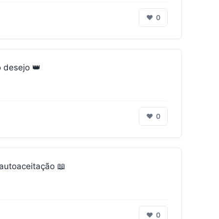
❤
0
 desejo 👑
❤
0
autoaceitação 📖
❤
0