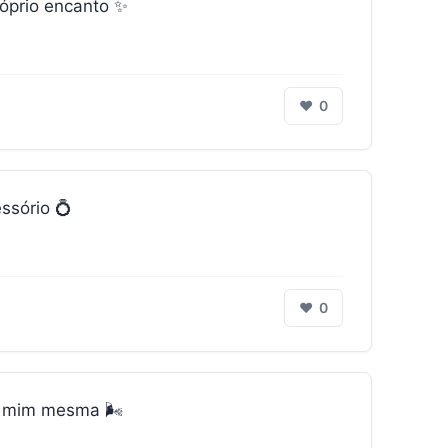
óprio encanto ✨
❤
0
ssório 💍
❤
0
a mim mesma 🌬️