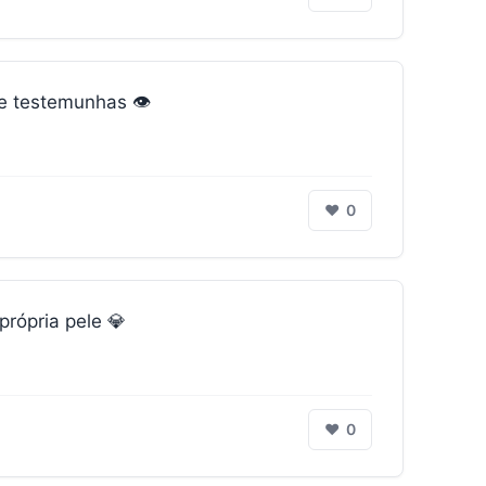
e testemunhas 👁️
❤
0
rópria pele 💎
❤
0