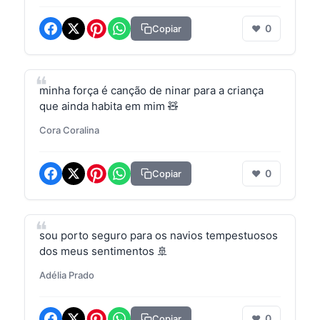
0
Copiar
❤
minha força é canção de ninar para a criança
que ainda habita em mim 🧸
Cora Coralina
0
Copiar
❤
sou porto seguro para os navios tempestuosos
dos meus sentimentos 🚢
Adélia Prado
0
Copiar
❤