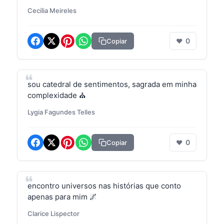
Cecília Meireles
0
Copiar
❤
sou catedral de sentimentos, sagrada em minha
complexidade ⛪
Lygia Fagundes Telles
0
Copiar
❤
encontro universos nas histórias que conto
apenas para mim 🌌
Clarice Lispector