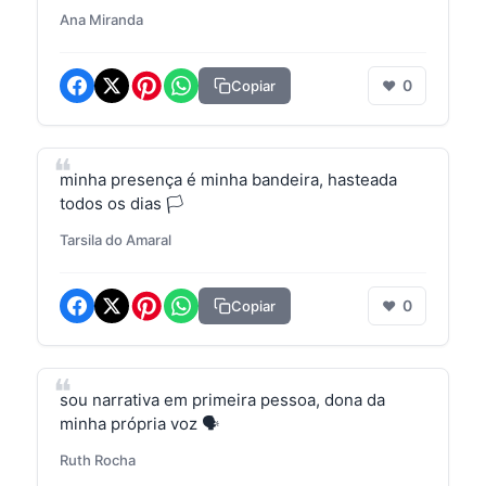
Ana Miranda
0
Copiar
❤
minha presença é minha bandeira, hasteada
todos os dias 🏳️
Tarsila do Amaral
0
Copiar
❤
sou narrativa em primeira pessoa, dona da
minha própria voz 🗣️
Ruth Rocha