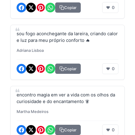
0
Copiar
❤
sou fogo aconchegante da lareira, criando calor
e luz para meu próprio conforto 🔥
Adriana Lisboa
0
Copiar
❤
encontro magia em ver a vida com os olhos da
curiosidade e do encantamento 🧚
Martha Medeiros
0
Copiar
❤