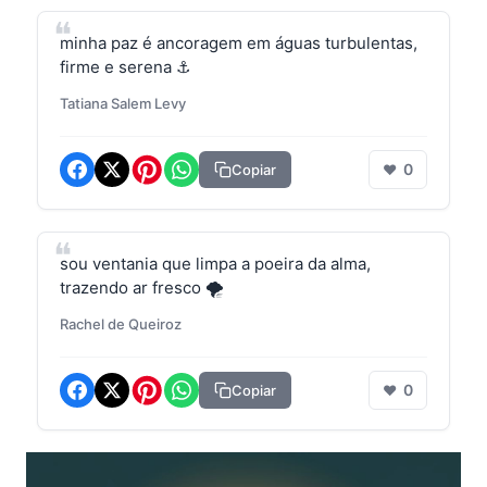
minha paz é ancoragem em águas turbulentas,
firme e serena ⚓
Tatiana Salem Levy
0
Copiar
❤
sou ventania que limpa a poeira da alma,
trazendo ar fresco 🌪️
Rachel de Queiroz
0
Copiar
❤