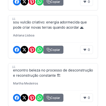
0
Copiar
❤
sou vulcão criativo: energia adormecida que
pode criar novas terras quando acordar 🌋
Adriana Lisboa
0
Copiar
❤
encontro beleza no processo de desconstrução
e reconstrução constante 🏗️
Martha Medeiros
0
Copiar
❤