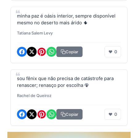
minha paz é oásis interior, sempre disponível
mesmo no deserto mais árido 🌵
Tatiana Salem Levy
0
Copiar
❤
sou fênix que não precisa de catástrofe para
renascer; renasço por escolha 🦚
Rachel de Queiroz
0
Copiar
❤