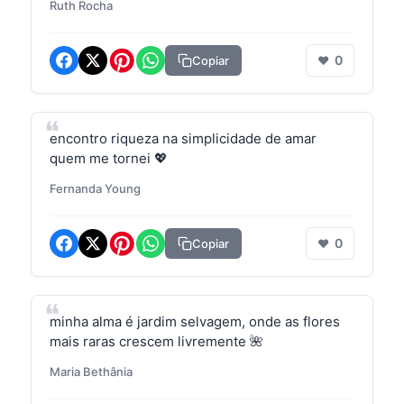
Ruth Rocha
0
Copiar
❤
encontro riqueza na simplicidade de amar
quem me tornei 💖
Fernanda Young
0
Copiar
❤
minha alma é jardim selvagem, onde as flores
mais raras crescem livremente 🌺
Maria Bethânia