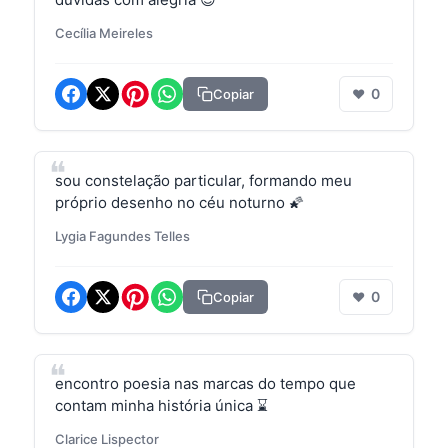
Cecília Meireles
0
Copiar
❤
sou constelação particular, formando meu
próprio desenho no céu noturno 🌠
Lygia Fagundes Telles
0
Copiar
❤
encontro poesia nas marcas do tempo que
contam minha história única ⌛
Clarice Lispector