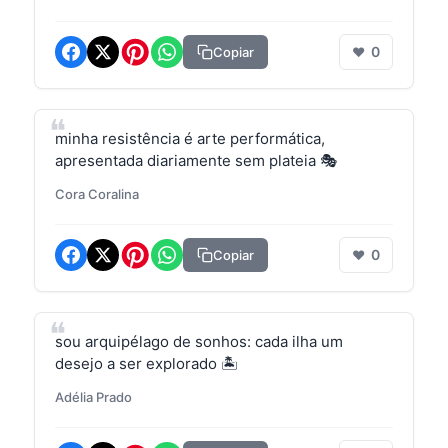
0
Copiar
❤
minha resistência é arte performática,
apresentada diariamente sem plateia 🎭
Cora Coralina
0
Copiar
❤
sou arquipélago de sonhos: cada ilha um
desejo a ser explorado 🏝️
Adélia Prado