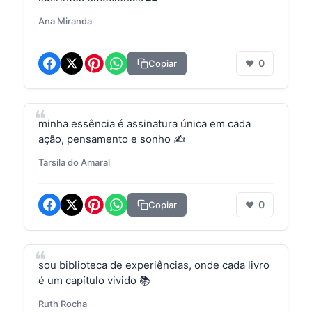
Ana Miranda
0
Copiar
❤
minha essência é assinatura única em cada
ação, pensamento e sonho ✍️
Tarsila do Amaral
0
Copiar
❤
sou biblioteca de experiências, onde cada livro
é um capítulo vivido 📚
Ruth Rocha