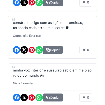
0
Copiar
❤
construo abrigo com as lições aprendidas,
tornando cada erro um alicerce 🛡️
Conceição Evaristo
0
Copiar
❤
minha voz interior é sussurro sábio em meio ao
ruído do mundo 🌬️
Nísia Floresta
0
Copiar
❤