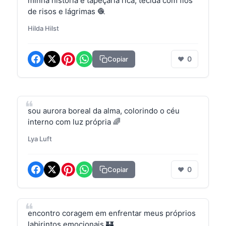
minha história é tapeçaria rica, tecida com fios
de risos e lágrimas 🧶
Hilda Hilst
0
Copiar
❤
sou aurora boreal da alma, colorindo o céu
interno com luz própria 🌈
Lya Luft
0
Copiar
❤
encontro coragem em enfrentar meus próprios
labirintos emocionais 🏰