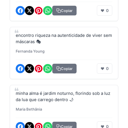
0
Copiar
❤
encontro riqueza na autenticidade de viver sem
máscaras 🎭
Fernanda Young
0
Copiar
❤
minha alma é jardim noturno, florindo sob a luz
da lua que carrego dentro 🌙
Maria Bethânia
0
Copiar
❤