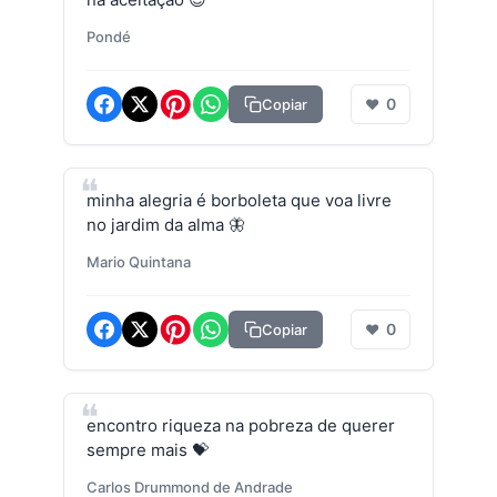
Pondé
0
Copiar
❤
minha alegria é borboleta que voa livre
no jardim da alma 🦋
Mario Quintana
0
Copiar
❤
encontro riqueza na pobreza de querer
sempre mais 💝
Carlos Drummond de Andrade