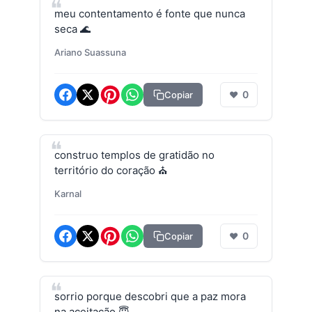
meu contentamento é fonte que nunca
seca 🌊
Ariano Suassuna
0
Copiar
❤
construo templos de gratidão no
território do coração ⛪
Karnal
0
Copiar
❤
sorrio porque descobri que a paz mora
na aceitação 😇