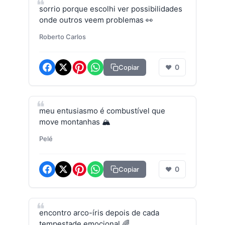
sorrio porque escolhi ver possibilidades
onde outros veem problemas 👀
Roberto Carlos
0
Copiar
❤
meu entusiasmo é combustível que
move montanhas 🏔️
Pelé
0
Copiar
❤
encontro arco-íris depois de cada
tempestade emocional 🌈