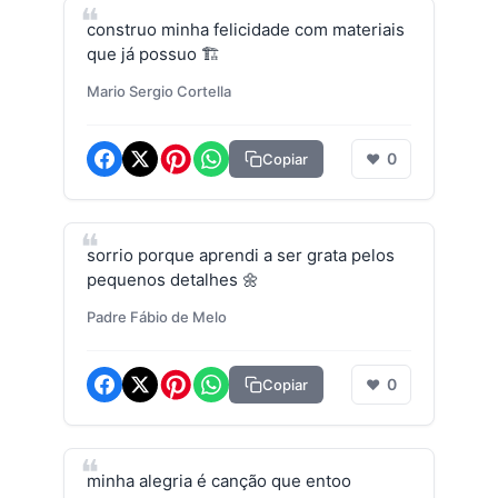
construo minha felicidade com materiais
que já possuo 🏗️
Mario Sergio Cortella
0
Copiar
❤
sorrio porque aprendi a ser grata pelos
pequenos detalhes 🌼
Padre Fábio de Melo
0
Copiar
❤
minha alegria é canção que entoo