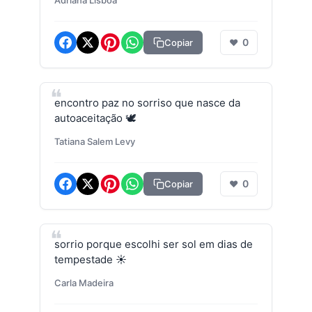
0
Copiar
❤
encontro paz no sorriso que nasce da
autoaceitação 🕊️
Tatiana Salem Levy
0
Copiar
❤
sorrio porque escolhi ser sol em dias de
tempestade ☀️
Carla Madeira