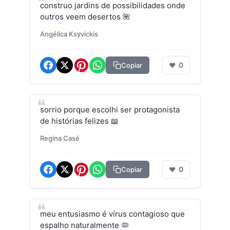
construo jardins de possibilidades onde
outros veem desertos 🌺
Angélica Ksyvickis
0
Copiar
❤
sorrio porque escolhi ser protagonista
de histórias felizes 📖
Regina Casé
0
Copiar
❤
meu entusiasmo é vírus contagioso que
espalho naturalmente 🦠