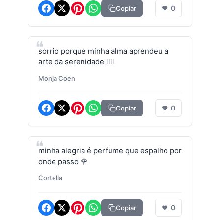
0
Copiar
❤
sorrio porque minha alma aprendeu a
arte da serenidade 🧘‍♀️
Monja Coen
0
Copiar
❤
minha alegria é perfume que espalho por
onde passo 🌹
Cortella
0
Copiar
❤