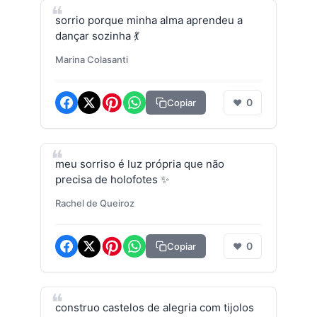
sorrio porque minha alma aprendeu a
dançar sozinha 💃
Marina Colasanti
0
Copiar
❤
meu sorriso é luz própria que não
precisa de holofotes ✨
Rachel de Queiroz
0
Copiar
❤
construo castelos de alegria com tijolos