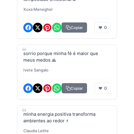
Xuxa Meneghel
0
Copiar
❤
sorrio porque minha fé é maior que
meus medos 🙏
Ivete Sangalo
0
Copiar
❤
minha energia positiva transforma
ambientes ao redor ⚡
Claudia Leitte