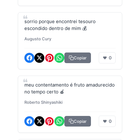
sorrio porque encontrei tesouro
escondido dentro de mim 💰
Augusto Cury
0
Copiar
❤
meu contentamento é fruto amadurecido
no tempo certo 🍎
Roberto Shinyashiki
0
Copiar
❤