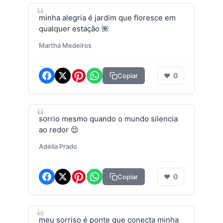
minha alegria é jardim que floresce em
qualquer estação 🌺
Martha Medeiros
0
Copiar
❤
sorrio mesmo quando o mundo silencia
ao redor 😌
Adélia Prado
0
Copiar
❤
meu sorriso é ponte que conecta minha