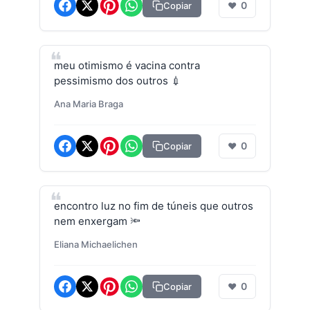
0
Copiar
❤
meu otimismo é vacina contra
pessimismo dos outros 💉
Ana Maria Braga
0
Copiar
❤
encontro luz no fim de túneis que outros
nem enxergam 🔦
Eliana Michaelichen
0
Copiar
❤