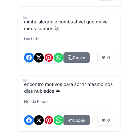
minha alegria é combustível que move
meus sonhos 🚀
Lya Luft
0
Copiar
❤
encontro motivos para sorrir mesmo nos
dias nublados ☁️
Nélida Piñon
0
Copiar
❤