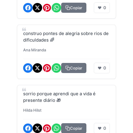
0
Copiar
❤
construo pontes de alegria sobre rios de
dificuldades 🌈
Ana Miranda
0
Copiar
❤
sorrio porque aprendi que a vida é
presente diário 🎁
Hilda Hilst
0
Copiar
❤