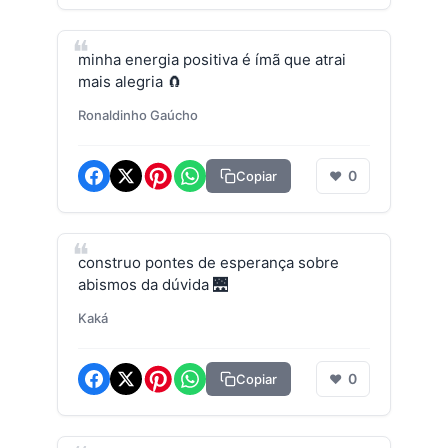
minha energia positiva é ímã que atrai
mais alegria 🧲
Ronaldinho Gaúcho
0
Copiar
❤
construo pontes de esperança sobre
abismos da dúvida 🌉
Kaká
0
Copiar
❤