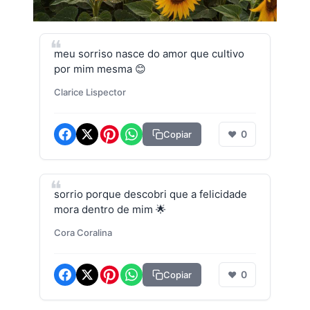
meu sorriso nasce do amor que cultivo
por mim mesma 😊
Clarice Lispector
0
Copiar
❤
sorrio porque descobri que a felicidade
mora dentro de mim 🌟
Cora Coralina
0
Copiar
❤