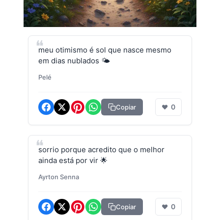
meu otimismo é sol que nasce mesmo
em dias nublados 🌤️
Pelé
0
Copiar
❤
sorrio porque acredito que o melhor
ainda está por vir 🌟
Ayrton Senna
0
Copiar
❤