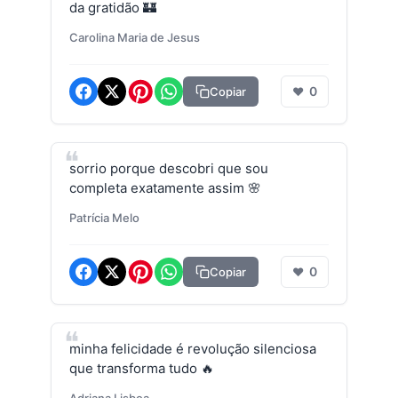
da gratidão 🏰
Carolina Maria de Jesus
0
Copiar
❤
sorrio porque descobri que sou
completa exatamente assim 🌸
Patrícia Melo
0
Copiar
❤
minha felicidade é revolução silenciosa
que transforma tudo 🔥
Adriana Lisboa