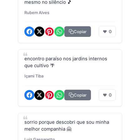
mesmo no silêncio 🎵
Rubem Alves
0
Copiar
❤
encontro paraíso nos jardins internos
que cultivo 🌴
Içami Tiba
0
Copiar
❤
sorrio porque descobri que sou minha
melhor companhia 🤗
Luiz Gasparetto