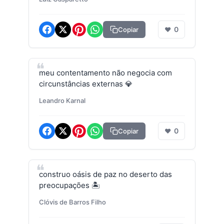
0
Copiar
❤
meu contentamento não negocia com
circunstâncias externas 💎
Leandro Karnal
0
Copiar
❤
construo oásis de paz no deserto das
preocupações 🏝️
Clóvis de Barros Filho