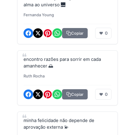
alma ao universo 🌉
Fernanda Young
0
Copiar
❤
encontro razões para sorrir em cada
amanhecer 🌅
Ruth Rocha
0
Copiar
❤
minha felicidade não depende de
aprovação externa 💫