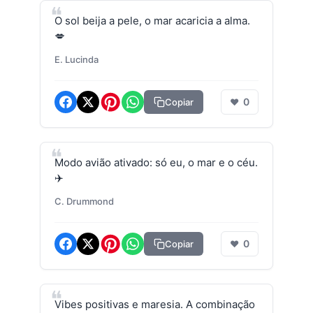
O sol beija a pele, o mar acaricia a alma.
💋
E. Lucinda
0
Copiar
❤
Modo avião ativado: só eu, o mar e o céu.
✈️
C. Drummond
0
Copiar
❤
Vibes positivas e maresia. A combinação