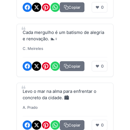
0
Copiar
❤
Cada mergulho é um batismo de alegria
e renovação. 🏊♀️
C. Meireles
0
Copiar
❤
Levo o mar na alma para enfrentar o
concreto da cidade. 🏙️
A. Prado
0
Copiar
❤