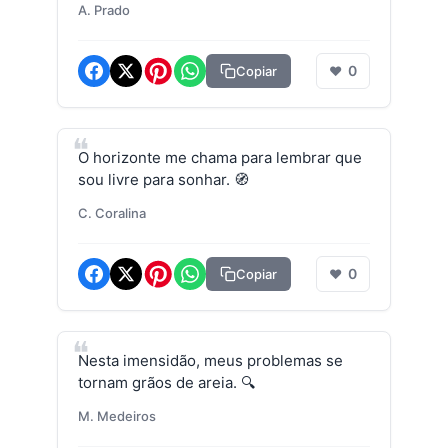
A. Prado
0
Copiar
❤
O horizonte me chama para lembrar que
sou livre para sonhar. 🧭
C. Coralina
0
Copiar
❤
Nesta imensidão, meus problemas se
tornam grãos de areia. 🔍
M. Medeiros