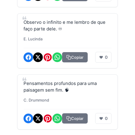
Observo o infinito e me lembro de que
faço parte dele. ♾️
E. Lucinda
0
Copiar
❤
Pensamentos profundos para uma
paisagem sem fim. 🧠
C. Drummond
0
Copiar
❤