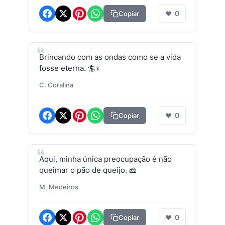
0
Copiar
❤
Brincando com as ondas como se a vida
fosse eterna. 🏄♀️
C. Coralina
0
Copiar
❤
Aqui, minha única preocupação é não
queimar o pão de queijo. 🧀
M. Medeiros
0
Copiar
❤