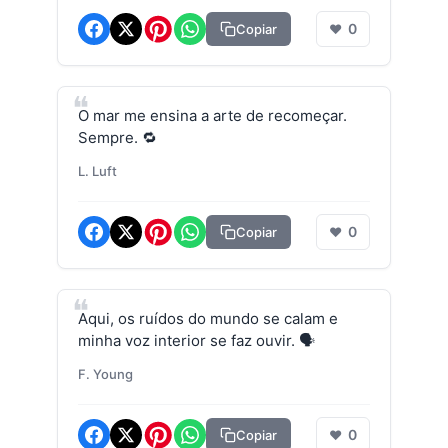
0
Copiar
❤
O mar me ensina a arte de recomeçar.
Sempre. 🔁
L. Luft
0
Copiar
❤
Aqui, os ruídos do mundo se calam e
minha voz interior se faz ouvir. 🗣️
F. Young
0
Copiar
❤