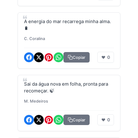
A energia do mar recarrega minha alma.
🔋
C. Coralina
0
Copiar
❤
Sai da água nova em folha, pronta para
recomeçar. 🍃
M. Medeiros
0
Copiar
❤