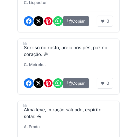
C. Lispector
0
Copiar
❤
Sorriso no rosto, areia nos pés, paz no
coração. 🌞
C. Meireles
0
Copiar
❤
Alma leve, coração salgado, espírito
solar. ☀️
A. Prado