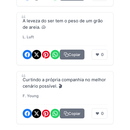
A leveza do ser tem o peso de um grão
de areia. 🐚
L. Luft
0
Copiar
❤
Curtindo a própria companhia no melhor
cenário possível. 🎬
F. Young
0
Copiar
❤