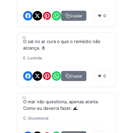
0
Copiar
❤
O sal no ar cura o que o remédio não
alcança. 🧂
E. Lucinda
0
Copiar
❤
O mar não questiona, apenas aceita.
Como eu deveria fazer. 🌊
C. Drummond