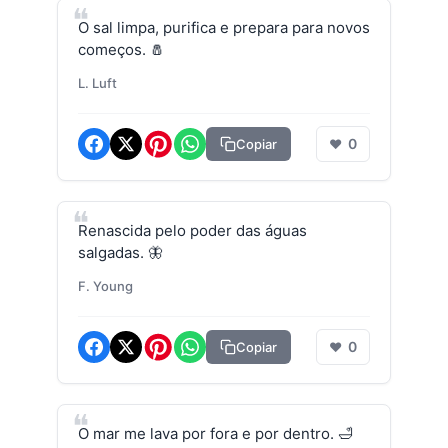
O sal limpa, purifica e prepara para novos
começos. 🧂
L. Luft
0
Copiar
❤
Renascida pelo poder das águas
salgadas. 🦋
F. Young
0
Copiar
❤
O mar me lava por fora e por dentro. 🛁