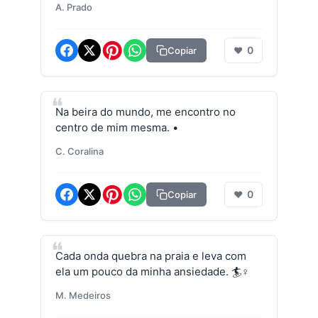
A. Prado
0
Copiar
❤
Na beira do mundo, me encontro no
centro de mim mesma. •
C. Coralina
0
Copiar
❤
Cada onda quebra na praia e leva com
ela um pouco da minha ansiedade. 🏄♀️
M. Medeiros