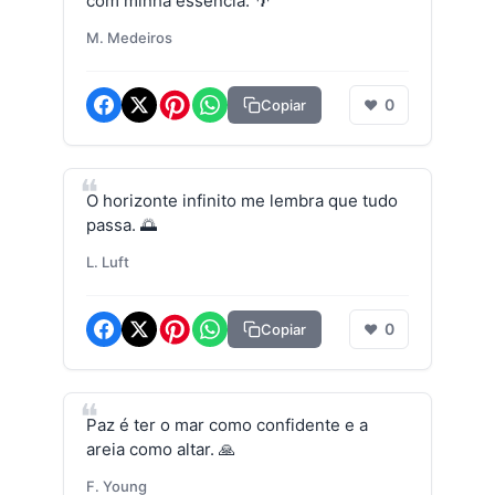
com minha essência. 🌴
M. Medeiros
0
Copiar
❤
O horizonte infinito me lembra que tudo
passa. 🌅
L. Luft
0
Copiar
❤
Paz é ter o mar como confidente e a
areia como altar. 🙏
F. Young