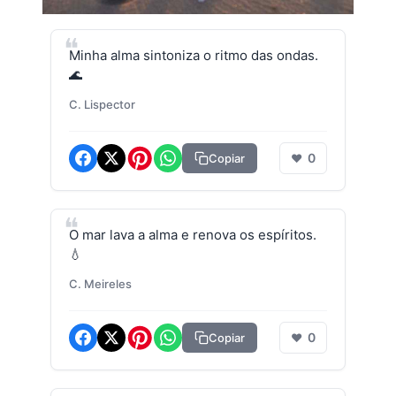
Minha alma sintoniza o ritmo das ondas.
🌊
C. Lispector
0
Copiar
❤
O mar lava a alma e renova os espíritos.
💧
C. Meireles
0
Copiar
❤