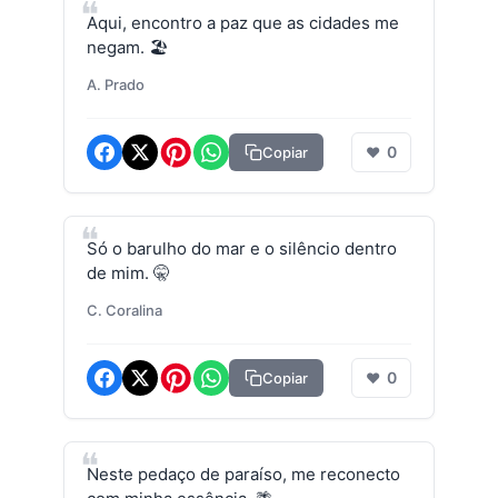
Aqui, encontro a paz que as cidades me
negam. 🏖️
A. Prado
0
Copiar
❤
Só o barulho do mar e o silêncio dentro
de mim. 🤫
C. Coralina
0
Copiar
❤
Neste pedaço de paraíso, me reconecto