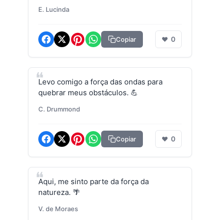
E. Lucinda
0
Copiar
❤
Levo comigo a força das ondas para
quebrar meus obstáculos. 💪
C. Drummond
0
Copiar
❤
Aqui, me sinto parte da força da
natureza. 🌴
V. de Moraes