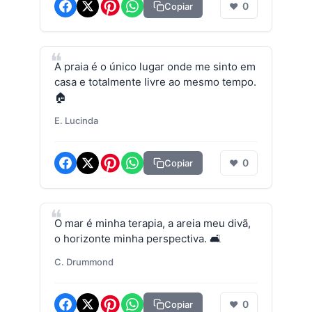
0
Copiar
❤
A praia é o único lugar onde me sinto em
casa e totalmente livre ao mesmo tempo.
🏠
E. Lucinda
0
Copiar
❤
O mar é minha terapia, a areia meu divã,
o horizonte minha perspectiva. 🛋️
C. Drummond
0
Copiar
❤