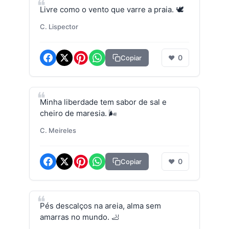
Livre como o vento que varre a praia. 🕊️
C. Lispector
0
Copiar
❤
Minha liberdade tem sabor de sal e
cheiro de maresia. 🌬️
C. Meireles
0
Copiar
❤
Pés descalços na areia, alma sem
amarras no mundo. 🦶