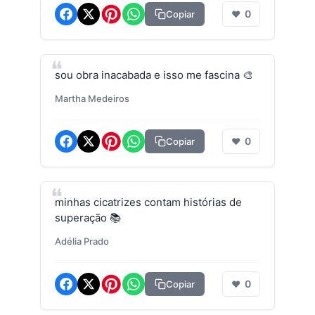
0
Copiar
❤
sou obra inacabada e isso me fascina 🎨
Martha Medeiros
0
Copiar
❤
minhas cicatrizes contam histórias de
superação 📚
Adélia Prado
0
Copiar
❤