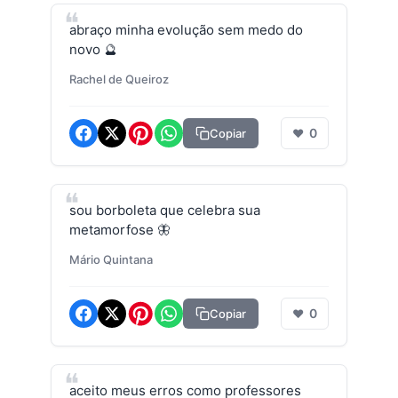
abraço minha evolução sem medo do
novo 🔮
Rachel de Queiroz
0
Copiar
❤
sou borboleta que celebra sua
metamorfose 🦋
Mário Quintana
0
Copiar
❤
aceito meus erros como professores