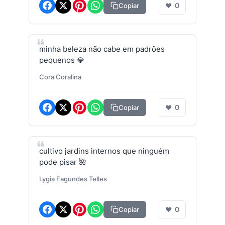
0
Copiar
❤
minha beleza não cabe em padrões
pequenos 💎
Cora Coralina
0
Copiar
❤
cultivo jardins internos que ninguém
pode pisar 🌺
Lygia Fagundes Telles
0
Copiar
❤