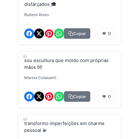
disfarçados 🎓
Rubem Alves
0
Copiar
❤
sou escultura que moldo com próprias
mãos 👐
Marina Colasanti
0
Copiar
❤
transformo imperfeições em charme
pessoal 💫