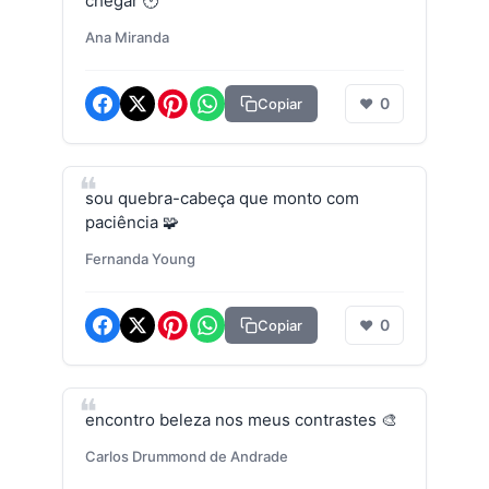
chegar 🕐
Ana Miranda
0
Copiar
❤
sou quebra-cabeça que monto com
paciência 🧩
Fernanda Young
0
Copiar
❤
encontro beleza nos meus contrastes 🎨
Carlos Drummond de Andrade