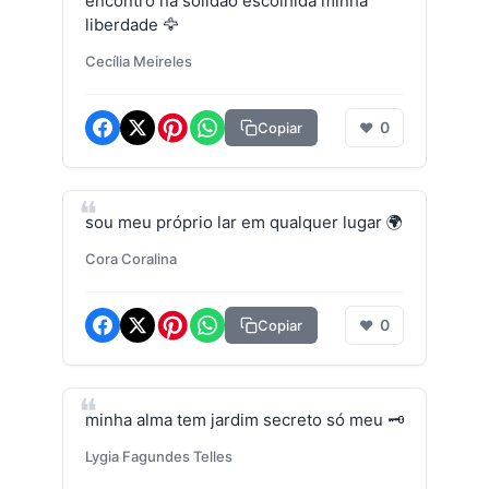
encontro na solidão escolhida minha
liberdade 🦅
Cecília Meireles
0
Copiar
❤
sou meu próprio lar em qualquer lugar 🌍
Cora Coralina
0
Copiar
❤
minha alma tem jardim secreto só meu 🗝️
Lygia Fagundes Telles