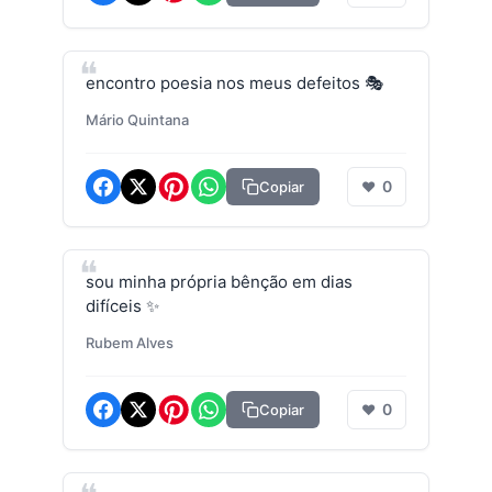
encontro poesia nos meus defeitos 🎭
Mário Quintana
0
Copiar
❤
sou minha própria bênção em dias
difíceis ✨
Rubem Alves
0
Copiar
❤