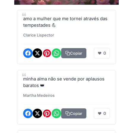
amo a mulher que me tornei através das
tempestades 💪
Clarice Lispector
0
Copiar
❤
minha alma não se vende por aplausos
baratos 👑
Martha Medeiros
0
Copiar
❤