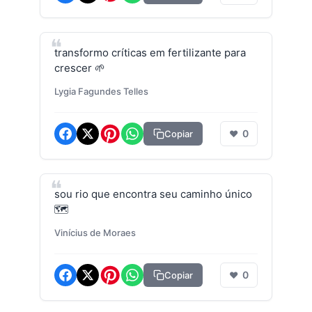
transformo críticas em fertilizante para
crescer 🌱
Lygia Fagundes Telles
0
Copiar
❤
sou rio que encontra seu caminho único
🗺️
Vinícius de Moraes
0
Copiar
❤