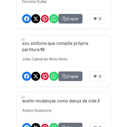
Ferreira Gullar
0
Copiar
❤
sou sinfonia que compõe própria
partitura 🎼
João Cabral de Melo Neto
0
Copiar
❤
aceito mudanças como dança da vida 💃
Ariano Suassuna