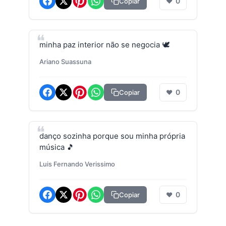
0
Copiar
❤
minha paz interior não se negocia 🕊️
Ariano Suassuna
0
Copiar
❤
danço sozinha porque sou minha própria
música 🎵
Luis Fernando Verissimo
0
Copiar
❤