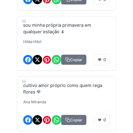
sou minha própria primavera em
qualquer estação 🌷
Hilda Hilst
0
Copiar
❤
cultivo amor próprio como quem rega
flores 🌹
Ana Miranda
0
Copiar
❤