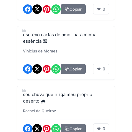
0
Copiar
❤
escrevo cartas de amor para minha
essência 💌
Vinícius de Moraes
0
Copiar
❤
sou chuva que irriga meu próprio
deserto 🌧️
Rachel de Queiroz
0
Copiar
❤