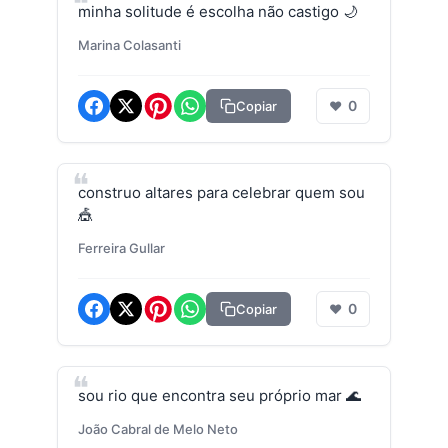
minha solitude é escolha não castigo 🌙
Marina Colasanti
0
Copiar
❤
construo altares para celebrar quem sou
🎪
Ferreira Gullar
0
Copiar
❤
sou rio que encontra seu próprio mar 🌊
João Cabral de Melo Neto