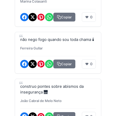
Marina Colasanti
0
Copiar
❤
não nego fogo quando sou toda chama 🕯️
Ferreira Gullar
0
Copiar
❤
construo pontes sobre abismos da
insegurança 🌉
João Cabral de Melo Neto