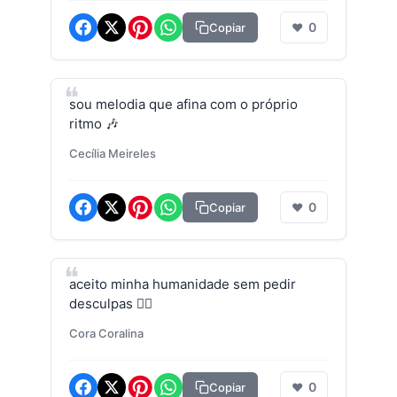
0
Copiar
❤
sou melodia que afina com o próprio
ritmo 🎶
Cecília Meireles
0
Copiar
❤
aceito minha humanidade sem pedir
desculpas 🙆‍♀️
Cora Coralina
0
Copiar
❤