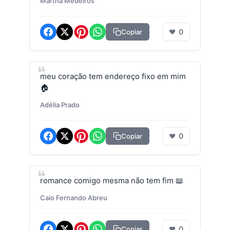
Martha Medeiros
0
Copiar
❤
meu coração tem endereço fixo em mim
🏠
Adélia Prado
0
Copiar
❤
romance comigo mesma não tem fim 📖
Caio Fernando Abreu
0
Copiar
❤