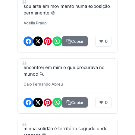
sou arte em movimento numa exposição
permanente 🎨
Adélia Prado
0
Copiar
❤
encontrei em mim o que procurava no
mundo 🔍
Caio Fernando Abreu
0
Copiar
❤
minha solidão é território sagrado onde