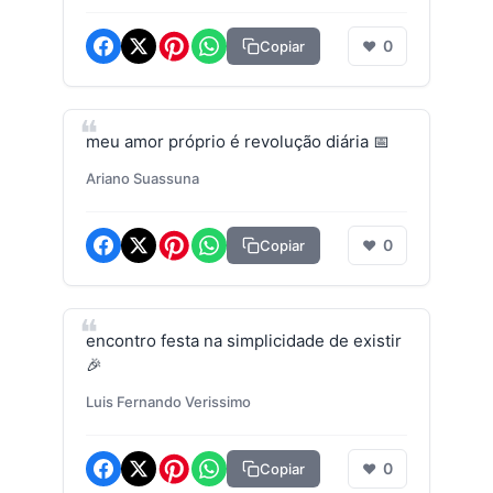
0
Copiar
❤
meu amor próprio é revolução diária 📅
Ariano Suassuna
0
Copiar
❤
encontro festa na simplicidade de existir
🎉
Luis Fernando Verissimo
0
Copiar
❤