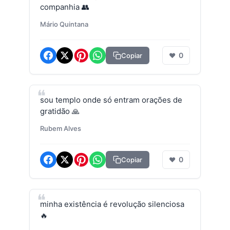
companhia 👥
Mário Quintana
0
Copiar
❤
sou templo onde só entram orações de
gratidão 🙏
Rubem Alves
0
Copiar
❤
minha existência é revolução silenciosa
🔥