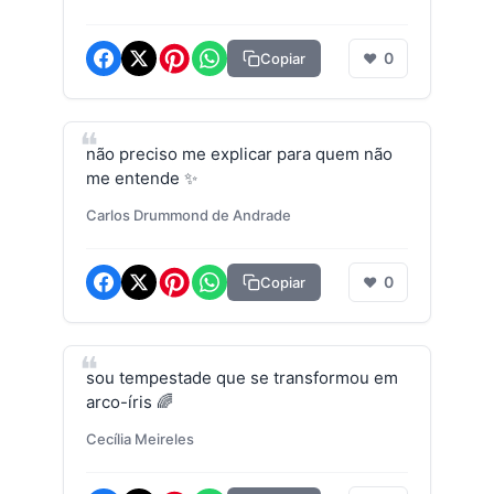
0
Copiar
❤
não preciso me explicar para quem não
me entende ✨
Carlos Drummond de Andrade
0
Copiar
❤
sou tempestade que se transformou em
arco-íris 🌈
Cecília Meireles