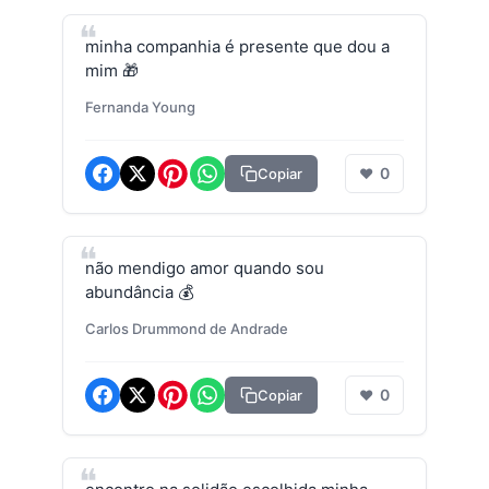
minha companhia é presente que dou a
mim 🎁
Fernanda Young
0
Copiar
❤
não mendigo amor quando sou
abundância 💰
Carlos Drummond de Andrade
0
Copiar
❤