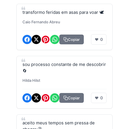
transformo feridas em asas para voar 🕊️
Caio Fernando Abreu
0
Copiar
❤
sou processo constante de me descobrir
🔄
Hilda Hilst
0
Copiar
❤
aceito meus tempos sem pressa de