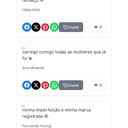
renasço 🌸
Hilda Hilst
0
Copiar
❤
carrego comigo todas as mulheres que já
fui 💫
Ana Miranda
0
Copiar
❤
minha imperfeição é minha marca
registrada 🦋
Fernanda Young