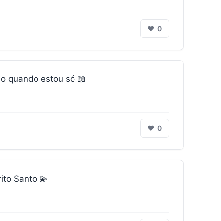
❤
0
o quando estou só 📖
❤
0
ito Santo 💫