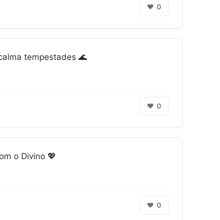
❤
0
acalma tempestades 🌊
❤
0
om o Divino 💖
❤
0