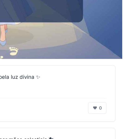
la luz divina ✨
❤
0