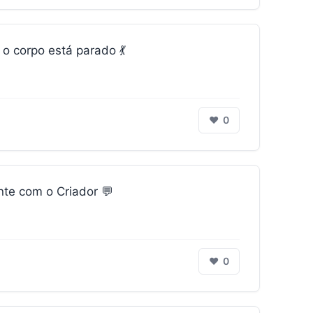
 corpo está parado 💃
❤
0
te com o Criador 💬
❤
0