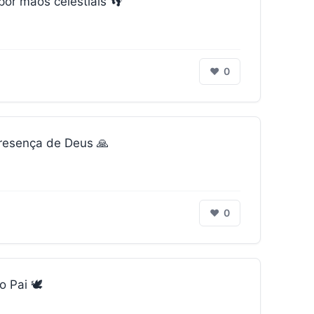
r mãos celestiais 👣
❤
0
presença de Deus 🙏
❤
0
 Pai 🕊️