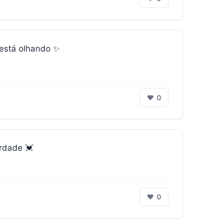
 está olhando ✨
❤
0
erdade 💓
❤
0