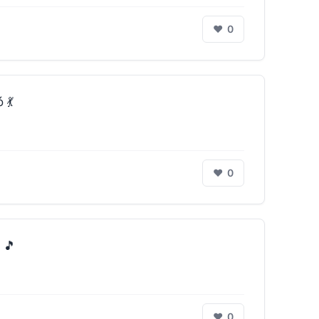
❤
0
 💃
❤
0
 🎵
❤
0