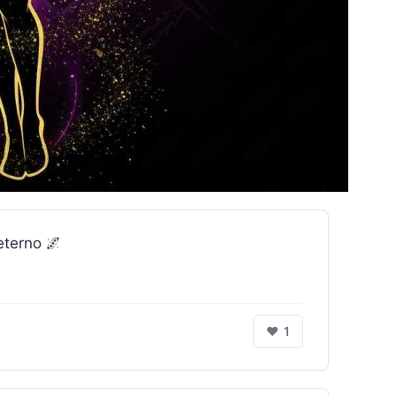
eterno 🌌
❤
1