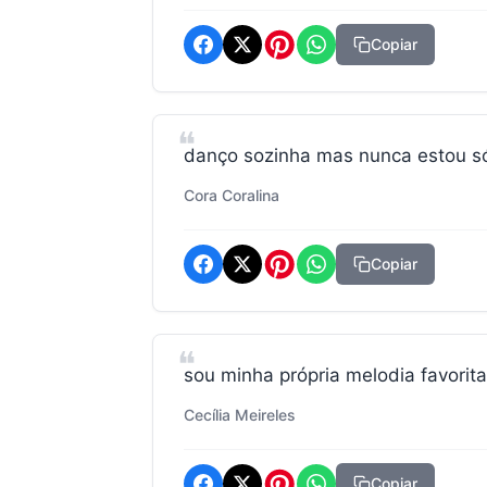
Copiar
danço sozinha mas nunca estou só
Cora Coralina
Copiar
sou minha própria melodia favorita
Cecília Meireles
Copiar