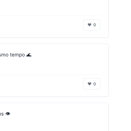
❤
0
smo tempo 🌊
❤
0
s 👁️