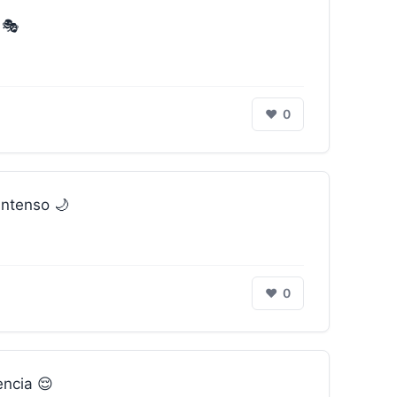
 🎭
❤
0
intenso 🌙
❤
0
ncia 😌